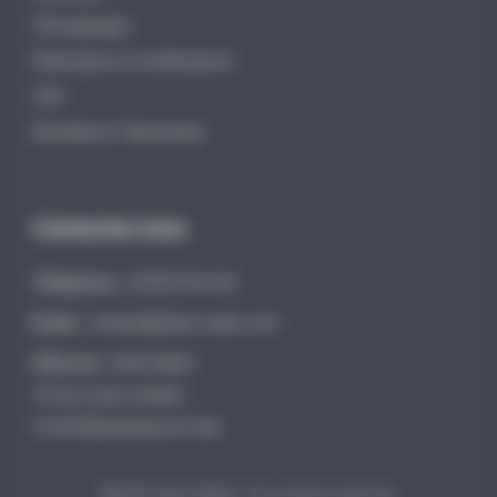
Témoignages
Partenaires et certifications
CGV
Assistance Teamviewer
Contactez nous
Téléphone :
03 80 59 65 05
Email :
contact@distri-matic.com
Adresse :
Distri-Matic
15 rue Louis Lumière
21160 Marsannay-la-Côte
©2023 Distri-Matic, Tous droits réservés