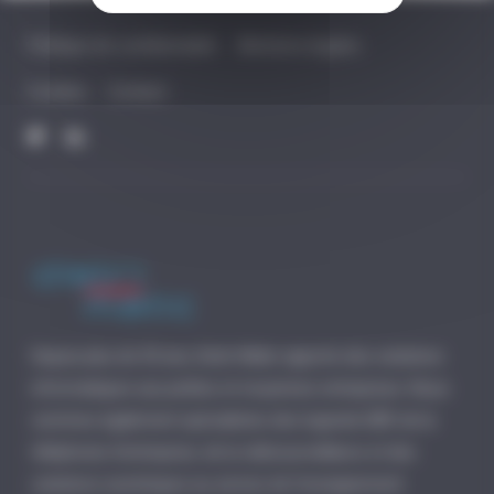
Politique de confidentialité
Mentions légales
Cookies
Contact
Depuis plus de 30 ans, Distri-Matic apporte des solutions
informatiques aux petites et moyennes entreprises. Nous
sommes également spécialistes des logiciels EBP, de la
téléphonie d’entreprise, de la vidéosurveillance et des
solutions numériques au service de l’enseignement.