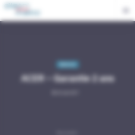
Bienvenue chez Distri-Matic Gestion du consentement
Matériels
ACER – Garantie 2 ans
20 Juin 2017
Descendre