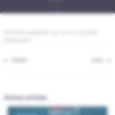
ACER étend sa garantie à 2 ans sur tous les produits
professionnels.
PRÉCÉDENT
SUIVANT
Autres articles