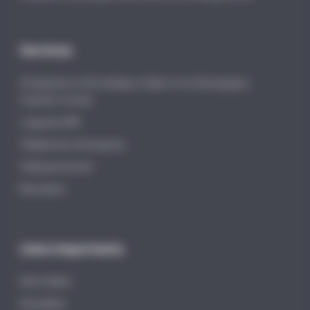
Services
Infogérance informatique à Dijon et en Bourgogne-
Franche-Comté
Logiciels EBP
Téléphonie d’entreprise
Vidéoprotection
Éducation
Liens importants
Distri-Matic
Actualités