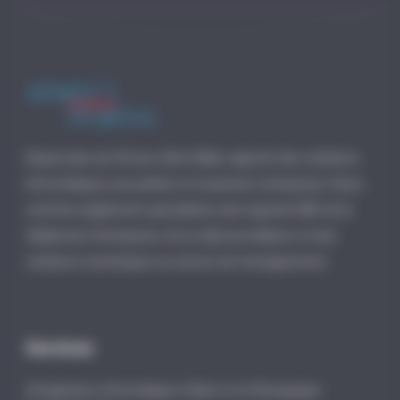
Depuis plus de 30 ans, Distri-Matic apporte des solutions
informatiques aux petites et moyennes entreprises. Nous
sommes également spécialistes des logiciels EBP, de la
téléphonie d’entreprise, de la vidéosurveillance et des
solutions numériques au service de l’enseignement.
Services
Infogérance informatique à Dijon et en Bourgogne-