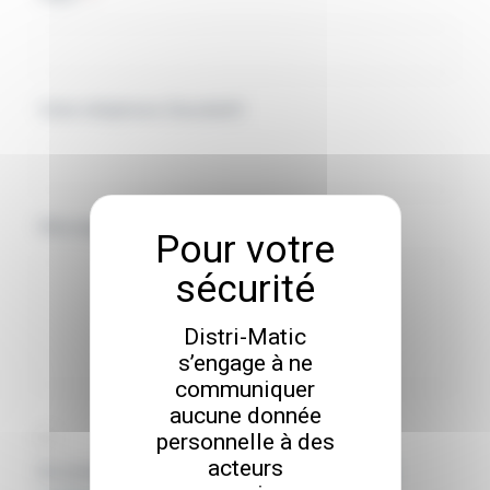
Votre téléphone (facultatif)
Message
Distri-Matic
s’engage à ne
communiquer
aucune donnée
R
personnelle à des
acteurs
G
En cochant cette case, j'accepte la
politique de