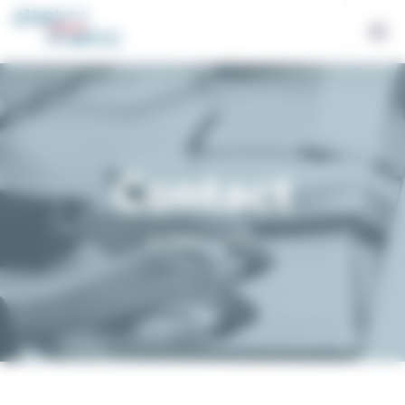
Bienvenue chez Distri-Matic Gestion du consentement
Contact
Accueil
/
Contact