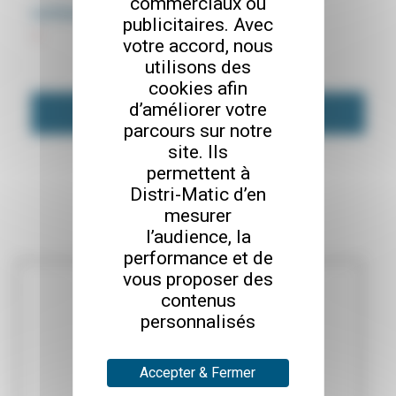
commerciaux ou
P
confidentialité
de ce site
publicitaires. Avec
D
*
votre accord, nous
*
utilisons des
cookies afin
d’améliorer votre
parcours sur notre
site. Ils
permettent à
Distri-Matic d’en
mesurer
l’audience, la
performance et de
vous proposer des
contenus
personnalisés
Accepter & Fermer