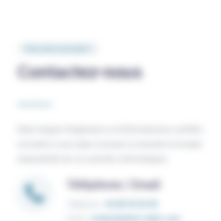
Vous avez un projet ?
Contactez-nous
Notre équipe d'ingénieurs et d'informaticiens certifiés
est prête à vous aider à assurer la sécurité et la haute
disponibilité de vos activités informatiques.
Téléphone / Email
Téléphone :
03 80 59 65 05
Email :
contact@distri-matic.com