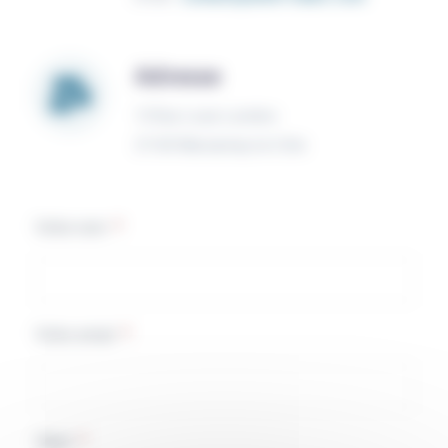
Adresse
15 Rue Louis Lumière
21160 Marsannay-la-Côte
Votre nom
*
Votre email
*
Objet
*