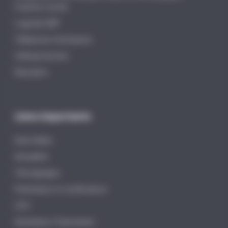
Franche-Comté
Logiciels EBP
Téléphonie d’entreprise
Vidéoprotection
Éducation
Liens importants
Distri-Matic
Actualités
Témoignages
Partenaires et certifications
CGV
Assistance Teamviewer