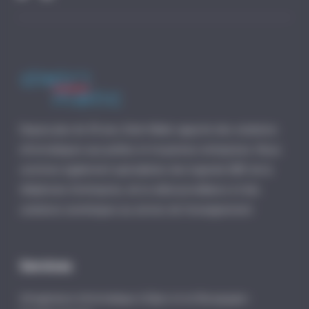
Depuis plus de 30 ans, Distri-Matic apporte des solutions
informatiques aux petites et moyennes entreprises. Nous
sommes également spécialistes des logiciels EBP, de la
téléphonie d’entreprise, de la vidéosurveillance et des
solutions numériques au service de l’enseignement.
Services
Infogérance informatique à Dijon et en Bourgogne-