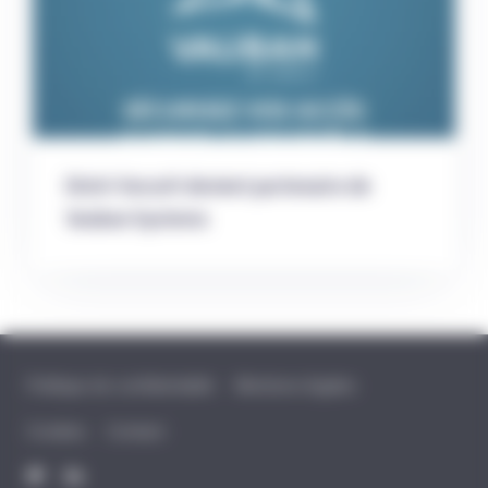
Distri-Securit devient partenaire de
Vauban Systems
Politique de confidentialité
Mentions légales
Cookies
Contact