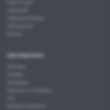
Franche-Comté
Logiciels EBP
Téléphonie d’entreprise
Vidéoprotection
Éducation
Liens importants
Distri-Matic
Actualités
Témoignages
Partenaires et certifications
CGV
Assistance Teamviewer