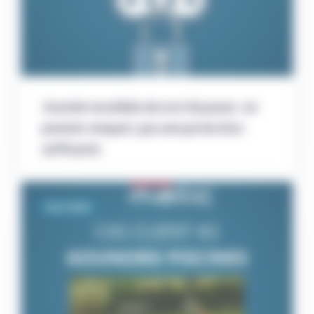
Journée mondiale du mot de passe : un
premier rempart, pas une protection
suffisante
Distri-Matic