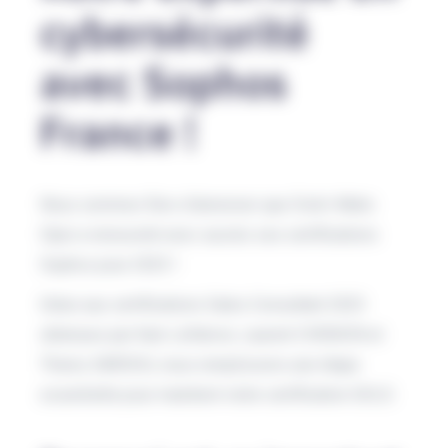
cybersécurité
avec Sophos
France !
Nous sommes fiers d’annoncer que Distri-Matic
Dijon a renouvelé avec succès ses certifications
Sophos pour 2025 !
Grâce aux certifications Sales Consultant 2025
obtenues par Kain Lefebvre, Laurent CHENION et
Thierry SARDOU, nous remplissons une étape
essentielle pour maintenir notre certification GOLD.