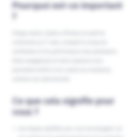
Pourquoi est-ce important
?
Chaque année, Sophos effectue un audit de
conformité au 31 mars, évaluant le niveau de
certification et les performances des partenaires.
Notre engagement et notre expertise nous
permettent d’offrir à nos clients les meilleures
solutions de cybersécurité.
Ce que cela signifie pour
vous ?
Une équipe qualifiée pour vous accompagner sur