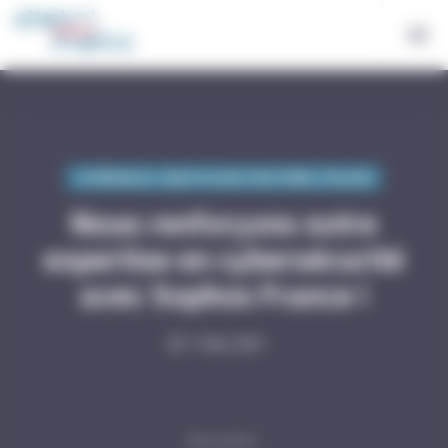
Bienvenue chez Distri-Matic Gestion du consentement
Certifications
,
Cybersécurité
,
Distri-Matic
,
Sécurité
Nous renforçons notre
expertise en cybersécurité
avec Sophos France !
11 Mars 2025
Descendre