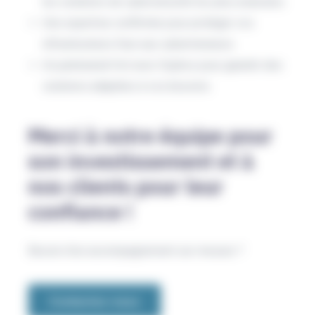
les solutions de cybersécurité les plus avancées.
Une expertise confirmée pour protéger vos
infrastructures face aux cybermenaces.
Un partenariat fort avec Sophos pour garantir des
solutions adaptées à vos besoins.
Merci à notre équipe pour
son investissement et à
nos clients pour leur
confiance !
Besoin d’un accompagnement sur-mesure ?
Contactez-nous