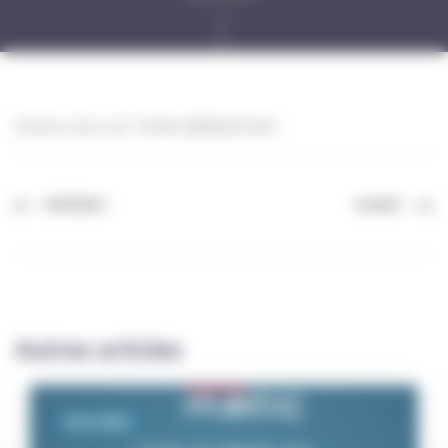
Suivez-nous sur Twitter @MaticDistri
PRÉCÉDENT
SUIVANT
Autres articles
Distri-Matic