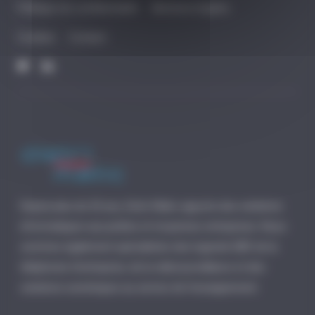
Politique de confidentialité
Mentions légales
Cookies
Contact
Depuis plus de 30 ans, Distri-Matic apporte des solutions
informatiques aux petites et moyennes entreprises. Nous
sommes également spécialistes des logiciels EBP, de la
téléphonie d’entreprise, de la vidéosurveillance et des
solutions numériques au service de l’enseignement.