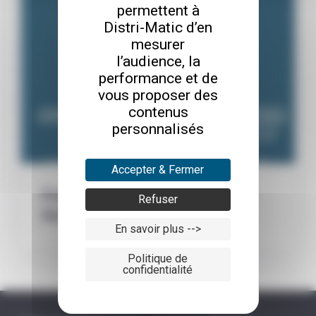
permettent à
Distri-Matic d’en
mesurer
l’audience, la
performance et de
vous proposer des
contenus
personnalisés
Accepter & Fermer
Évolution de l’activité EBP chez Distri-
Refuser
Matic Dijon
En savoir plus -->
Politique de
confidentialité