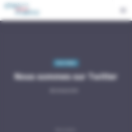
Bienvenue chez Distri-Matic Gestion du consentement
Distri-Matic
Nous sommes sur Twitter
20 Août 2018
Descendre