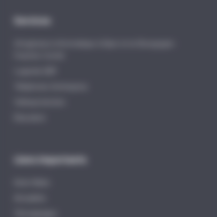
Services
Infogérance informatique à Dijon et en Bourgogne-
Franche-Comté
Logiciels EBP
Téléphonie d’entreprise
Vidéoprotection
Éducation
Liens importants
Distri-Matic
Actualités
Témoignages