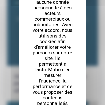
aucune donnée
Cybersécurité
personnelle à des
acteurs
commerciaux ou
publicitaires. Avec
votre accord, nous
utilisons des
cookies afin
d’améliorer votre
parcours sur notre
site. Ils
permettent à
Distri-Matic d’en
mesurer
Journée mondiale du mot de passe : un
l’audience, la
premier rempart, pas une protection
performance et de
suffisante
vous proposer des
contenus
personnalisés