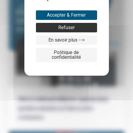
Cybersécurité
Accepter & Fermer
Refuser
En savoir plus -->
Politique de
confidentialité
VMS et vidéosurveillance : quand votre
système devient un frein à votre
croissance