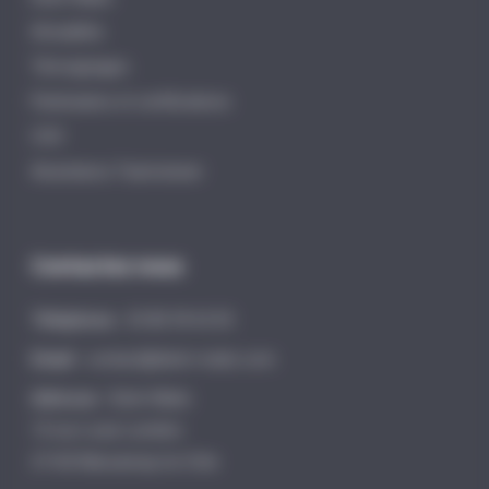
Actualités
Témoignages
Partenaires et certifications
CGV
Assistance Teamviewer
Contactez nous
Téléphone :
03 80 59 65 05
Email :
contact@distri-matic.com
Adresse :
Distri-Matic
15 rue Louis Lumière
21160 Marsannay-la-Côte