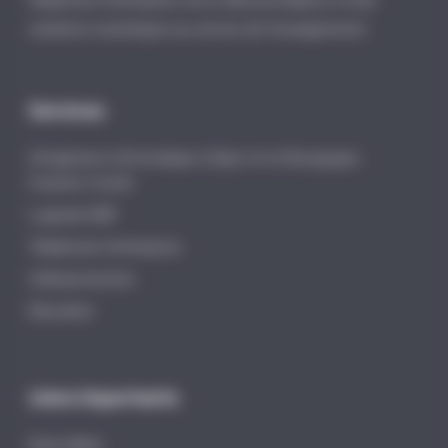
téléphonie d’entreprise, de la vidéosurveillance et des
solutions numériques au service de l’enseignement.
Services
Infogérance informatique à Dijon et en Bourgogne-
Franche-Comté
Logiciels EBP
Téléphonie d’entreprise
Vidéoprotection
Éducation
Liens importants
Distri-Matic