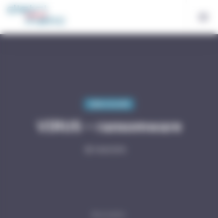
Bienvenue chez Distri-Matic Gestion du consentement
Cybersécurité
VIRUS – ransomware
5 Avril 2016
Descendre