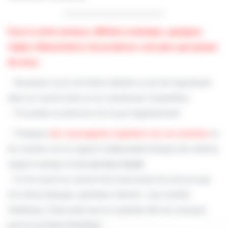
Face à cette menace, difficile à anticiper, quelques
règles élémentaires de prudence sont plus que jamais
de mise :
– Ne jamais ouvrir de fichier attaché ou de lien hypertexte
dans un courriel dont on ne connaît pas l’expéditeur.
– Posséder un antivirus mis à jour régulièrement.
– Pratiquer
des sauvegardes régulières de ses données
et
les stocker sur un support indépendant (disque dur externe,
support optique et/
ou service cloud
).
– Si l’on reçoit un courriel d’un fournisseur de service que
l’on utilise (banque, opérateur Internet…) qui semble
inhabituel, il faut avant tout le contacter afin de s’assurer
qu’il en est bien l’émetteur.