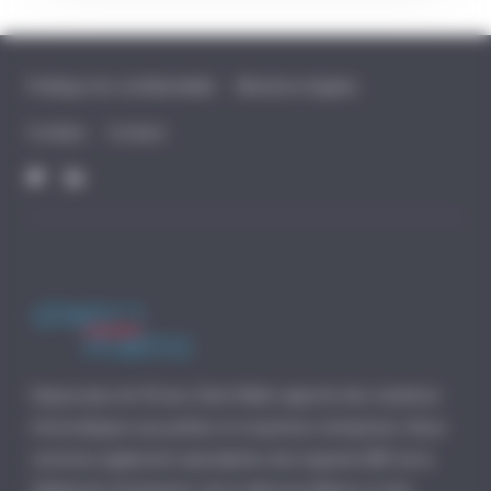
Politique de confidentialité
Mentions légales
Cookies
Contact
Depuis plus de 30 ans, Distri-Matic apporte des solutions
informatiques aux petites et moyennes entreprises. Nous
sommes également spécialistes des logiciels EBP, de la