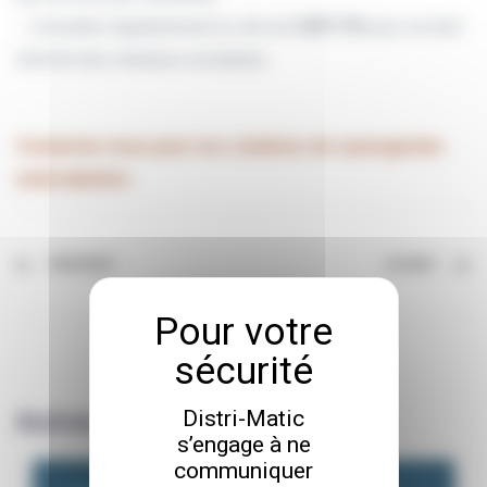
– Consulter régulièrement le site du
CERT-FR
pour se tenir
informé des menaces existantes
Contactez-nous pour nos solutions de sauvegardes
externalisées
PRÉCÉDENT
SUIVANT
Autres articles
Distri-Matic
s’engage à ne
communiquer