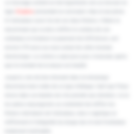
Le message contient un lien hypertexte vers un dossier en
ligne
Dropbox
présentant un curriculum vitae et une photo.
Si l’utilisateur ouvre l’un de ces deux fichiers, il libère le
ransomware qui va alors chiffrer le contenu de son
ordinateur et réclamer le paiement de 0,99 bitcoin, soit
environ 370 euros au cours actuel de cette monnaie
électronique. La victime a sept jours pour s’exécuter, après
quoi le montant de la rançon est doublé.
Jusqu’ici, rien de bien étonnant dans la mécanique
désormais bien rodée de ce type d’attaque. Sauf que Petya
innove dans sa manière de s’en prendre aux données. Là où
les autres rançongiciels se contentent de chiffrer les
fichiers individuels de l’utilisateur, celui-ci applique un
chiffrement à l’intégralité du disque dur et rend l’ordinateur
totalement inutilisable.