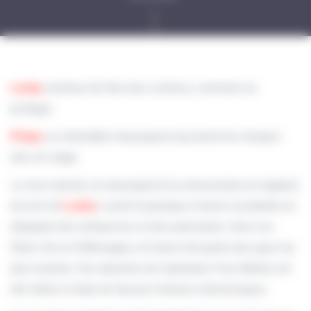
Locky
continue de faire des victimes, comment se
protéger.
Petya
,
un redoutable rançongiciel qui prend les disques
durs en otage.
Le mois dernier, un rançongiciel (ou ransomware en anglais)
du nom de
Locky
a semé la panique à travers la planète en
attaquant des entreprises et des particuliers. Avec les
États-Unis et l’Allemagne, la France fait partie des pays les
plus touchés. Des abonnés de l’opérateur Free Mobile ont
été ciblés à l’aide de fausses factures électroniques.