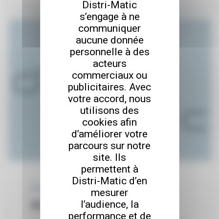
Distri-Matic
s’engage à ne
communiquer
aucune donnée
personnelle à des
acteurs
commerciaux ou
publicitaires. Avec
votre accord, nous
utilisons des
cookies afin
d’améliorer votre
parcours sur notre
site. Ils
permettent à
Distri-Matic d’en
20 Juin 2017
Distri-Matic
mesurer
ACER Swift 7
l’audience, la
performance et de